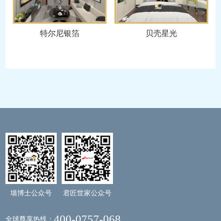
特尔尼银箔
贝壳星光
墙博士
公众号
君匠世家
公众号
400-0757-068
全球尊享热线：