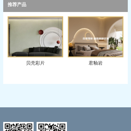
推荐产品
贝壳彩片
君釉岩