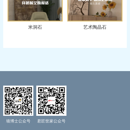
米洞石
艺术陶晶石
墙博士
公众号
君匠世家
公众号